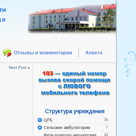
Отзывы и комментарии
Анкета
Next Post
»
Структура учреждения
ЦРБ
15
Сельские амбулатории
Администрация
7
Фельдшерско-акушерские
Акушерско-гинекологическое
Баррикадская врачебная
23