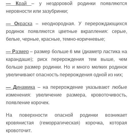
— К
рай
– у нездоровой родинки появляются
неровности или зазубринки;
— О
краска
– неоднородная. У перерождающихся
родинок появляются цветные вкрапления: серые,
белые, черные, красные, темно-коричневые;
— Р
азмер
– размер больше 6 мм (диаметр ластика на
карандаше); риск перерождения тем выше, чем
больше размер родинки. Но и много мелких родинок
увеличивают опасность перерождения одной из них;
— Д
инамика
– на перерождение указывают любые
изменения: увеличение размера, кровоточивость,
появление корочек.
На поверхности опасной родинки возникает
кровянистая (геморрагическая) корочка, которая
кровоточит.