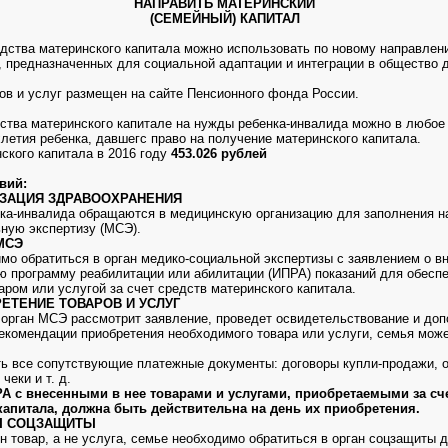
НАПРАВИТЬ МАТЕРИНСКИЙ
(СЕМЕЙНЫЙ) КАПИТАЛ
едства материнского капитала можно использовать по новому направлен
г, предназначенных для социальной адаптации и интеграции в общество 
ов и услуг размещен на сайте Пенсионного фонда России.
ства материнского капитале на нужды ребенка-инвалида можно в любое 
летия ребенка, давшегс право на получение материнского капитала.
ского капитала в 2016 году
453.026 рублей
вий:
НИЗАЦИЯ ЗДРАВООХРАНЕНИЯ
ка-инвалида обращаются в медицинскую организацию для заполнения н
ную экспертизу (МСЭ).
 МСЭ
мо обратиться в орган медико-социальной экспертизы с заявлением о в
 программу реабилитации или абилитации (ИПРА) показаний для обесп
аром или услугой за счет средств материнского капитала.
РЕТЕНИЕ ТОВАРОВ И УСЛУГ
к орган МСЭ рассмотрит заявление, проведет освидетельствование и до
екомендации приобретения необходимого товара или услуги, семья може
ь все сопутствующие платежные документы: договоры купли-продажи, о
чеки и т. д.
А с внесенными в нее товарами и услугами, приобретаемыми за сч
капитала, должна быть действительна на день их приобретения.
НЫ СОЦЗАЩИТЫ
н товар, а не услуга, семье необходимо обратиться в орган соцзащиты 