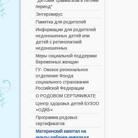
"Детский травматизм в летний
период"
Энтеровирус
Памятка для родителей
Информации для родителей
недоношенных детей или
детей с ретинопатией
недоношенных
Меры социальной поддержки
беременных женщин
ГУ- Омское региональное
отделение Фонда
социального страхования
Российской Федерации
О РОДОВОМ СЕРТИФИКАТЕ
Центр здоровья детей БУЗОО
«ОДКБ»
Программа родовых
сертификатов
Материнский капитал на
нужды ребенка-инвалида