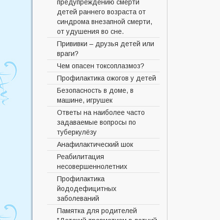
предупреждению смерти
борьбы против рака
Основные цели
детей раннего возраста от
диспансеризации
синдрома внезапной смерти,
от удушения во сне.
Кабинет медико-социальной
поддержки беременных
Прививки – друзья детей или
женщин, оказавшихся в
враги?
трудной жизненной ситуации
Чем опасен токсоплазмоз?
Вымогательство
Профилактика ожогов у детей
Безопасность в доме, в
машине, игрушек
Ответы на наиболее часто
задаваемые вопросы по
туберкулёзу
Анафилактический шок
Реабилитация
несовершеннолетних
Профилактика
йододефицитных
заболеваний
Памятка для родителей