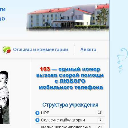
Отзывы и комментарии
Анкета
Структура учреждения
ЦРБ
15
Сельские амбулатории
Администрация
7
Фельдшерско-акушерские
Акушерско-гинекологическое
Баррикадская врачебная
23