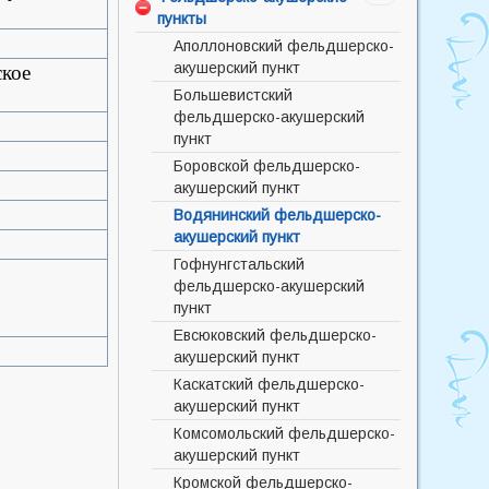
пункты
отделение
амбулатория
Дневной стационар
Боевская врачебная
Аполлоновский фельдшерско-
амбулатория
акушерский пункт
ское
Инфекционное отделение
Лесная врачебная
Большевистский
Клинико-диагностическая
амбулатория
фельдшерско-акушерский
лаборатория
пункт
Маргенаусская врачебная
Отделение анестезиологии –
амбулатория
Боровской фельдшерско-
реанимации
акушерский пункт
Новорождественская
Отделение скорой помощи
врачебная амбулатория
Водянинский фельдшерско-
Педиатрическое отделение
акушерский пункт
Солнцевская врачебная
Поликлиника
амбулатория
Гофнунгстальский
Приемное отделение
фельдшерско-акушерский
Украинская врачебная
Рентгенологическое
пункт
амбулатория
отделение
Евсюковский фельдшерско-
Стоматологическое отделение
акушерский пункт
Терапевтическое отделение
Каскатский фельдшерско-
акушерский пункт
Туберкулезное отделение
Комсомольский фельдшерско-
Хирургическое отделение
акушерский пункт
Кромской фельдшерско-