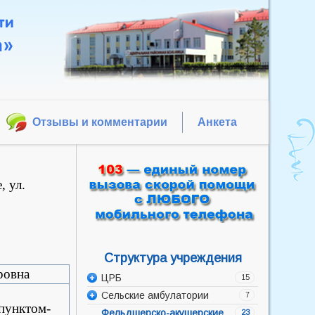
Отзывы и комментарии
Анкета
, ул.
Структура учреждения
ровна
ЦРБ
15
Сельские амбулатории
Администрация
7
пунктом-
Фельдшерско-акушерские
Акушерско-гинекологическое
Баррикадская врачебная
23