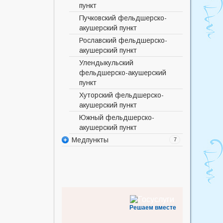
пункт
Пучковский фельдшерско-
акушерский пункт
Рославский фельдшерско-
акушерский пункт
Улендыкульский
фельдшерско-акушерский
пункт
Хуторский фельдшерско-
акушерский пункт
Южный фельдшерско-
акушерский пункт
Медпункты
7
Медицинский кабинет
муниципального бюджетного
образовательного учреждения
"Исилькульский
общеобразовательный лицей"
Медицинский кабинет
Решаем вместе
муниципального бюджетного