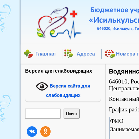
Главная
Адреса
Номера 
Водянинс
Версия для слабовидящих
646010, Рос
Версия сайта для
Центральна
слабовидящих
Контактный 
График рабо
Поиск
Поиск
ФИО
Занимаема