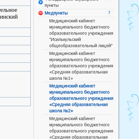
пункты
отделение
амбулатория
тельное
Медпункты
Дневной стационар
Боевская врачебная
Аполлоновский фельдшерско-
7
инский
амбулатория
акушерский пункт
Инфекционное отделение
Медицинский кабинет
Лесная врачебная
Большевистский
муниципального бюджетного
Клинико-диагностическая
амбулатория
фельдшерско-акушерский
образовательного учреждения
лаборатория
пункт
"Исилькульский
Маргенаусская врачебная
Отделение анестезиологии –
общеобразовательный лицей"
амбулатория
Боровской фельдшерско-
реанимации
акушерский пункт
Медицинский кабинет
Новорождественская
Отделение скорой помощи
муниципального бюджетного
врачебная амбулатория
Водянинский фельдшерско-
Педиатрическое отделение
образовательного учреждения
акушерский пункт
Солнцевская врачебная
Поликлиника
«Средняя образовательная
амбулатория
Гофнунгстальский
школа №1»
Приемное отделение
фельдшерско-акушерский
Украинская врачебная
Медицинский кабинет
Рентгенологическое
пункт
амбулатория
муниципального бюджетного
отделение
Евсюковский фельдшерско-
образовательного учреждения
Стоматологическое отделение
акушерский пункт
«Средняя образовательная
Терапевтическое отделение
Каскатский фельдшерско-
школа №2»
акушерский пункт
Туберкулезное отделение
Медицинский кабинет
Комсомольский фельдшерско-
Хирургическое отделение
муниципального бюджетного
акушерский пункт
образовательного учреждения
Кромской фельдшерско-
«Средняя образовательная