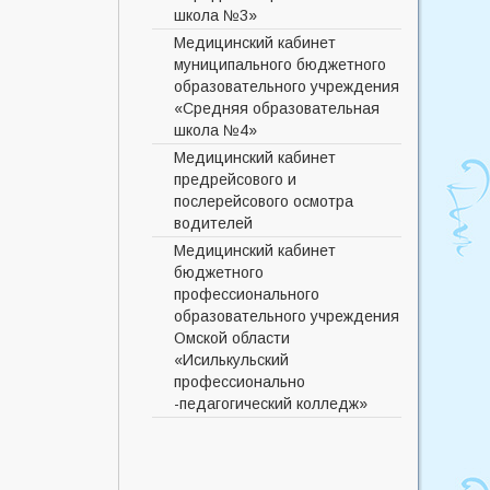
акушерский пункт
школа №3»
Кудряевский фельдшерско-
Медицинский кабинет
акушерский пункт
муниципального бюджетного
образовательного учреждения
Ленинский фельдшерско-
«Средняя образовательная
акушерский пункт
школа №4»
Медвежинский фельдшерско-
Медицинский кабинет
акушерский пункт
предрейсового и
Мясниковский фельдшерско-
послерейсового осмотра
акушерский пункт
водителей
Николайпольский
Медицинский кабинет
фельдшерско-акушерский
бюджетного
пункт
профессионального
Новодонский фельдшерско-
образовательного учреждения
акушерский пункт
Омской области
Новолосевский фельдшерско-
«Исилькульский
акушерский пункт
профессионально
-педагогический колледж»
Ночкинский фельдшерско-
акушерский пункт
Первотаровский
фельдшерско-акушерский