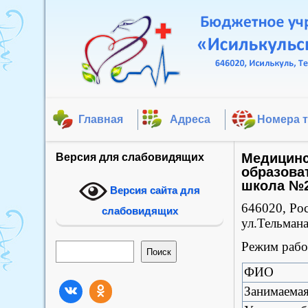
Главная
Адреса
Номера 
Медицинс
Версия для слабовидящих
образова
школа №
Версия сайта для
646020, Рос
слабовидящих
ул.Тельмана
Режим работ
Поиск
Поиск
ФИО
Занимаема