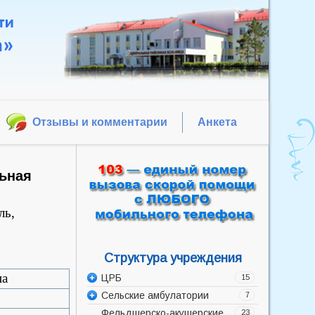
Отзывы и комментарии
Анкета
ьная
ль,
Структура учреждения
на
ЦРБ
15
Сельские амбулатории
Администрация
7
Фельдшерско-акушерские
Акушерско-гинекологическое
Баррикадская врачебная
23