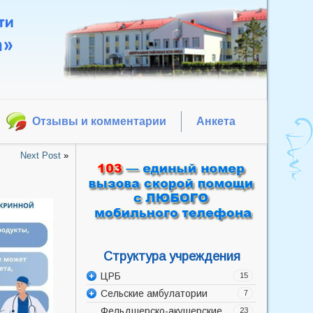
Отзывы и комментарии
Анкета
Next Post
»
Структура учреждения
ЦРБ
15
Сельские амбулатории
Администрация
7
Фельдшерско-акушерские
Акушерско-гинекологическое
Баррикадская врачебная
23