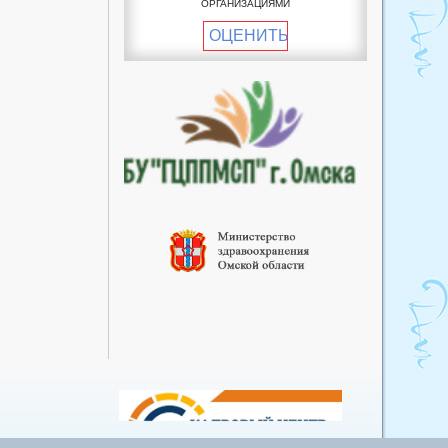
ОРГАНИЗАЦИЯМИ
пункт
ОЦЕНИТЬ
Пучковский фельдшерско-
акушерский пункт
Рославский фельдшерско-
акушерский пункт
Улендыкульский
фельдшерско-акушерский
пункт
Хуторский фельдшерско-
акушерский пункт
Южный фельдшерско-
акушерский пункт