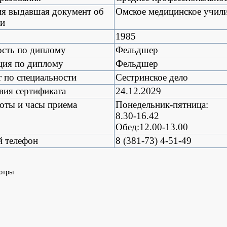
ия выдавшая документ об
Омское медицинское учил
ии
1985
сть по диплому
Фельдшер
ция по диплому
Фельдшер
 по специальности
Сестринское дело
вия сертификата
24.12.2029
оты и часы приема
Понедельник-пятница:
8.30-16.42
Обед:12.00-13.00
й телефон
8 (381-73) 4-51-49
отры