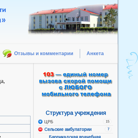
Отзывы и комментарии
Анкета
а,
Структура учреждения
ЦРБ
15
Сельские амбулатории
Администрация
7
е
Акушерско-гинекологическое
Баррикадская врачебная