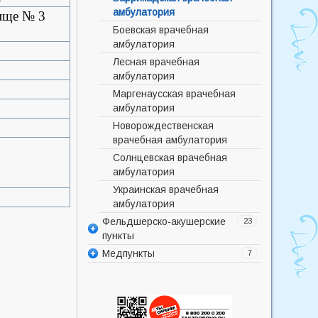
отделение
амбулатория
ище № 3
Дневной стационар
Боевская врачебная
амбулатория
Инфекционное отделение
Лесная врачебная
Клинико-диагностическая
амбулатория
лаборатория
Маргенаусская врачебная
Отделение анестезиологии –
амбулатория
реанимации
Новорождественская
Отделение скорой помощи
врачебная амбулатория
Педиатрическое отделение
Солнцевская врачебная
Поликлиника
амбулатория
Приемное отделение
Украинская врачебная
Рентгенологическое
амбулатория
отделение
Фельдшерско-акушерские
23
Стоматологическое отделение
пункты
Терапевтическое отделение
Медпункты
Аполлоновский фельдшерско-
7
Туберкулезное отделение
акушерский пункт
Медицинский кабинет
Хирургическое отделение
Большевистский
муниципального бюджетного
фельдшерско-акушерский
образовательного учреждения
пункт
"Исилькульский