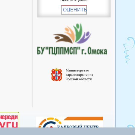
ОРГАНИЗАЦИЯМИ
фельдшерско-акушерский
ОЦЕНИТЬ
пункт
Хуторский фельдшерско-
акушерский пункт
Южный фельдшерско-
акушерский пункт