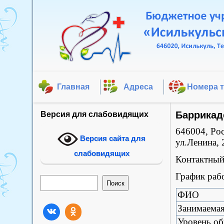
Главная
Адреса
Номера 
Баррикад
Версия для слабовидящих
646004, Рос
Версия сайта для
ул.Ленина, 
слабовидящих
Контактный 
График раб
Поиск
Поиск
ФИО
Занимаема
Уровень об