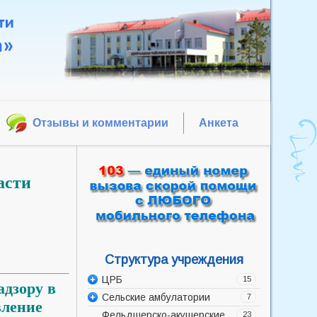
Отзывы и комментарии
Анкета
асти
Структура учреждения
ЦРБ
15
дзору в
Сельские амбулатории
Администрация
7
вление
Фельдшерско-акушерские
Акушерско-гинекологическое
Баррикадская врачебная
23