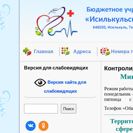
Главная
Адреса
Номера 
Контроли
Версия для слабовидящих
Мин
Версия сайта для
Режим работы
слабовидящих
понедельник –
пятница с 8-3
Поиск
Телефон «Общ
Поиск
Террит
сфере