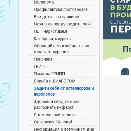
апелляционной комиссии №
Меланома
СХЕМА ПМО
Ветеранам и участникам СВО
157-р от 06.04.2021 г
Профилактика протозоозов
СХЕМА УД
Режим работы ВВК
ПРАВИЛА ВНУТРЕННЕГО
Все дети – на прививку!
РАСПОРЯДКА ИЦРБ
СХЕМА РЗ
Льготы региональные и
Можно ли предупредить рак?
муниципальные
О порядке и условиях
НЕТ наркотикам!
признания лица инвалидом
Бесплатная юридическая
Как бросить курить
помощь
О получении лекарств по
льготным рецептам
Обращайтесь в кабинеты по
Циклы образовательных
отказу от курения
онлайн-мероприятий
Порядок получения/замены
ЯСТОБОЙ
полиса ОМС, выбор СМО и МО
Прививки
О праве на бесплатную
Правила записи на первичный
ГРИПП
юридическую помощь
прём / консультацию /
Памятка ГРИПП
обследование
Борьба с ДИАБЕТОМ
Правила записи на
Защити себя от остеопороза и
госпитализацию в стационар
переломов
Правила подготовки к
Здоровое сердце и как
диагностическим
распознать инфаркт
исследованиям
Рак молочной железы
Диспансеризация
Осторожно! Клещи!
Сроки, порядок и результаты
Информация о всемирном дне
диспансеризации