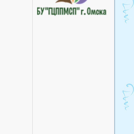
акушерский пункт
Улендыкульский
фельдшерско-акушерский
пункт
Хуторский фельдшерско-
акушерский пункт
Южный фельдшерско-
акушерский пункт