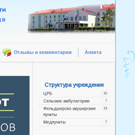
Отзывы и комментарии
Анкета
Структура учреждения
ЦРБ
15
Сельские амбулатории
Администрация
7
Фельдшерско-акушерские
Акушерско-гинекологическое
Баррикадская врачебная
23
пункты
отделение
амбулатория
Медпункты
Дневной стационар
Боевская врачебная
Аполлоновский фельдшерско-
7
амбулатория
акушерский пункт
Инфекционное отделение
Медицинский кабинет