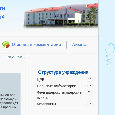
Отзывы и комментарии
Анкета
Next Post
»
Структура учреждения
ЦРБ
15
Сельские амбулатории
Администрация
7
Фельдшерско-акушерские
Акушерско-гинекологическое
Баррикадская врачебная
23
пункты
отделение
амбулатория
Медпункты
Дневной стационар
Боевская врачебная
Аполлоновский фельдшерско-
7
амбулатория
акушерский пункт
Инфекционное отделение
Медицинский кабинет