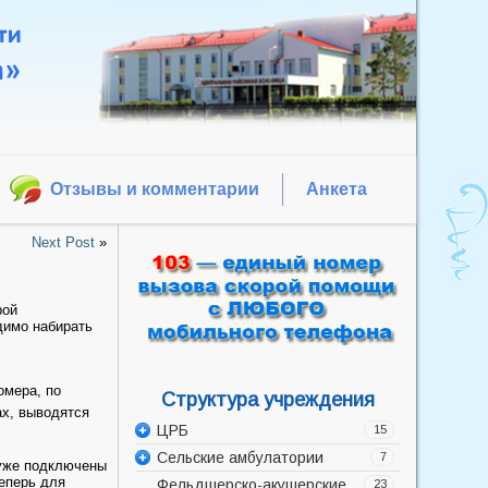
Отзывы и комментарии
Анкета
Next Post
»
рой
димо набирать
омера, по
Структура учреждения
ах, выводятся
ЦРБ
15
Сельские амбулатории
Администрация
7
уже подключены
Теперь для
Фельдшерско-акушерские
Акушерско-гинекологическое
Баррикадская врачебная
23