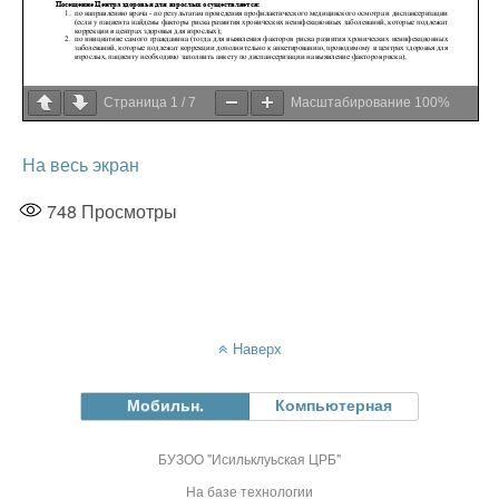
Страница
1
/
7
Масштабирование
100%
На весь экран
748
Просмотры
Наверх
Мобильн.
Компьютерная
БУЗОО "Исильклуьская ЦРБ"
На базе технологии