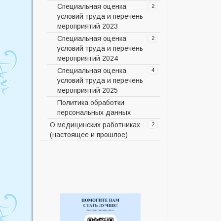
Специальная оценка
Мероприятия СОУТ 2022
2
условий труда и перечень
Cводная ведомость СОУТ
мероприятий 2023
2022
Специальная оценка
Мероприятия СОУТ 2023
2
условий труда и перечень
Cводная ведомость СОУТ
мероприятий 2024
2023
Специальная оценка
План мероприятий по
4
условий труда и перечень
улучшению условий труда
мероприятий 2025
СОУТ 2024г
Политика обработки
Сводная ведомость рабочих
Перечень мероприятий 1 р.м
персональных данных
мест СОУТ 2024г
Перечень мероприятий 30
О медицинских работниках
р.м
2
(настоящее и прошлое)
Сводная ведомость 1 р.м
История
2
Сводная ведомость 30 р.м
История ЦРБ
Фотогалерея