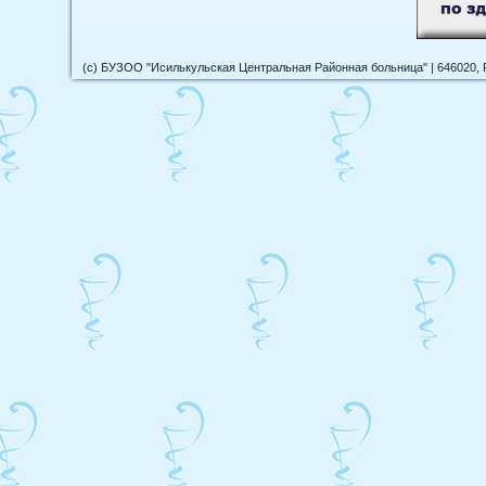
(c) БУЗОО "Исилькульская Центральная Районная больница" | 646020, 