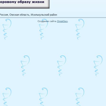
Россия, Омская область, Исилькульский район
Создание сайта
OmskSeo
.