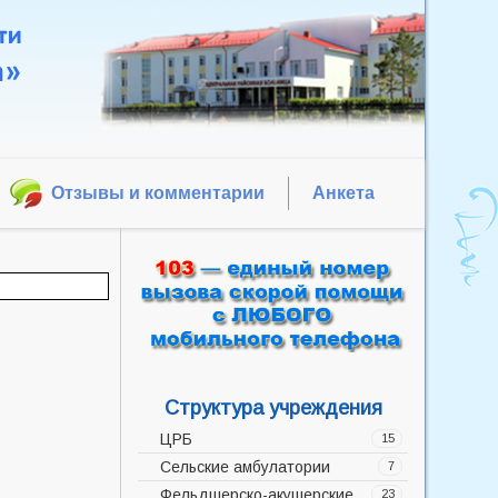
Отзывы и комментарии
Анкета
Структура учреждения
ЦРБ
15
Сельские амбулатории
Администрация
7
Фельдшерско-акушерские
Акушерско-гинекологическое
Баррикадская врачебная
23