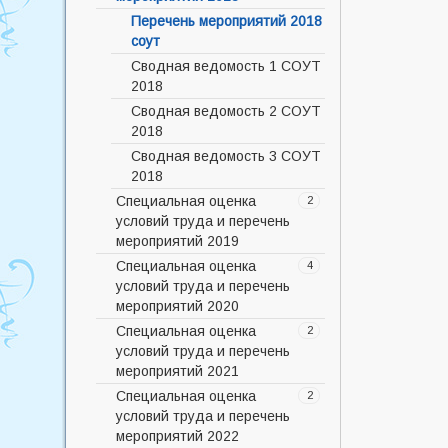
"Детский травматизм в летний
период"
Перечень мероприятий 2018
соут
Энтеровирус
Сводная ведомость 1 СОУТ
Памятка для родителей
2018
Информации для родителей
Сводная ведомость 2 СОУТ
недоношенных детей или
2018
детей с ретинопатией
недоношенных
Сводная ведомость 3 СОУТ
2018
Меры социальной поддержки
беременных женщин
Специальная оценка
2
условий труда и перечень
ГУ- Омское региональное
мероприятий 2019
отделение Фонда
социального страхования
Специальная оценка
Перечень мероприятий 2019
4
Российской Федерации
условий труда и перечень
Сводная ведомость 2019
мероприятий 2020
О РОДОВОМ СЕРТИФИКАТЕ
Специальная оценка
Перечень мероприятий 2020
2
Центр здоровья детей БУЗОО
условий труда и перечень
«ОДКБ»
Сводная ведомость 2020
мероприятий 2021
Программа родовых
Перечень рабочих мест
Специальная оценка
Мероприятия СОУТ 2021
2
сертификатов
2020г 19р.м.
условий труда и перечень
Сводная ведомость СОУТ
Материнский капитал на
Перечень мероприятий
мероприятий 2022
2021
нужды ребенка-инвалида
2020г 19р.м