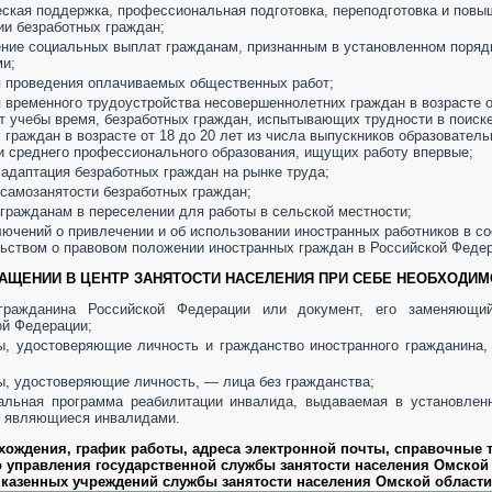
ская поддержка, профессиональная подготовка, переподготовка и повы
и безработных граждан;
ние социальных выплат гражданам, признанным в установленном поряд
ми;
 проведения оплачиваемых общественных работ;
 временного трудоустройства несовершеннолетних граждан в возрасте от
т учебы время, безработных граждан, испытывающих трудности в поиске
 граждан в возрасте от 18 до 20 лет из числа выпускников образовател
и среднего профессионального образования, ищущих работу впервые;
адаптация безработных граждан на рынке труда;
самозанятости безработных граждан;
гражданам в переселении для работы в сельской местности;
ючений о привлечении и об использовании иностранных работников в со
ьством о правовом положении иностранных граждан в Российской Федер
АЩЕНИИ В ЦЕНТР ЗАНЯТОСТИ НАСЕЛЕНИЯ ПРИ СЕБЕ НЕОБХОДИМ
гражданина Российской Федерации или документ, его заменяющи
ой Федерации;
ы, удостоверяющие личность и гражданство иностранного гражданина
ы, удостоверяющие личность, — лица без гражданства;
альная программа реабилитации инвалида, выдаваемая в установлен
, являющиеся инвалидами.
хождения, график работы, адреса электронной почты, справочные
о управления государственной службы занятости населения Омской 
казенных учреждений службы занятости населения Омской области