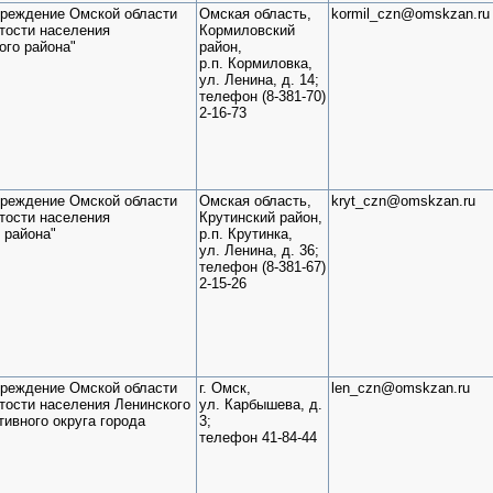
чреждение Омской области
Омская область,
kormil_czn@omskzan.ru
тости населения
Кормиловский
ого района"
район,
р.п. Кормиловка,
ул. Ленина, д. 14;
телефон (8-381-70)
2-16-73
чреждение Омской области
Омская область,
kryt_czn@omskzan.ru
тости населения
Крутинский район,
 района"
р.п. Крутинка,
ул. Ленина, д. 36;
телефон (8-381-67)
2-15-26
чреждение Омской области
г. Омск,
len_czn@omskzan.ru
тости населения Ленинского
ул. Карбышева, д.
ивного округа города
3;
телефон 41-84-44