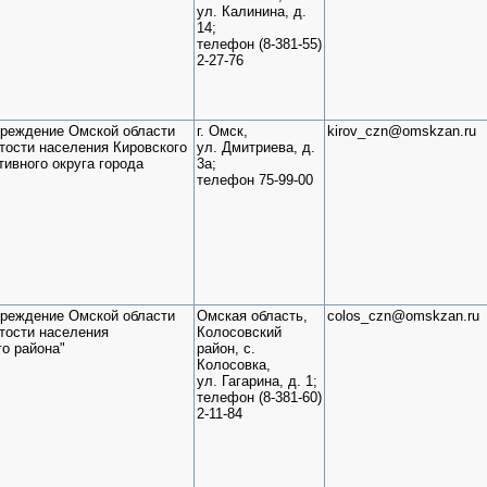
ул. Калинина, д.
14;
телефон (8-381-55)
2-27-76
чреждение Омской области
г. Омск,
kirov_czn@omskzan.ru
тости населения Кировского
ул. Дмитриева, д.
ивного округа города
3а;
телефон 75-99-00
чреждение Омской области
Омская область,
colos_czn@omskzan.ru
тости населения
Колосовский
о района"
район, с.
Колосовка,
ул. Гагарина, д. 1;
телефон (8-381-60)
2-11-84