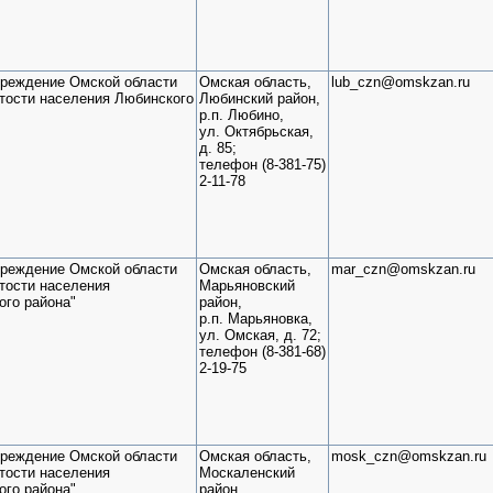
чреждение Омской области
Омская область,
lub_czn@omskzan.ru
ятости населения Любинского
Любинский район,
р.п. Любино,
ул. Октябрьская,
д. 85;
телефон (8-381-75)
2-11-78
чреждение Омской области
Омская область,
mar_czn@omskzan.ru
тости населения
Марьяновский
ого района"
район,
р.п. Марьяновка,
ул. Омская, д. 72;
телефон (8-381-68)
2-19-75
чреждение Омской области
Омская область,
mosk_czn@omskzan.ru
тости населения
Москаленский
ого района"
район,