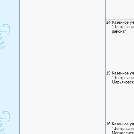
14
Казенное у
"Центр зан
района"
15
Казенное у
"Центр заня
Марьяновск
16
Казенное у
"Центр заня
Москаленск