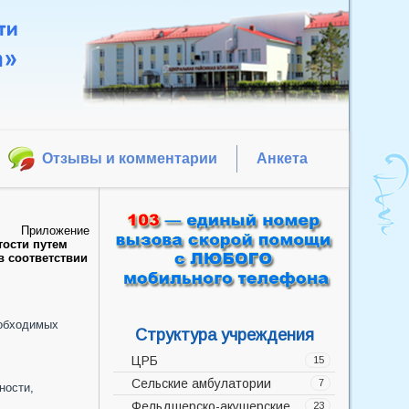
Отзывы и комментарии
Анкета
Приложение
тости путем
в соответствии
еобходимых
Структура учреждения
ЦРБ
15
Сельские амбулатории
Администрация
7
ности,
Фельдшерско-акушерские
Акушерско-гинекологическое
Баррикадская врачебная
23