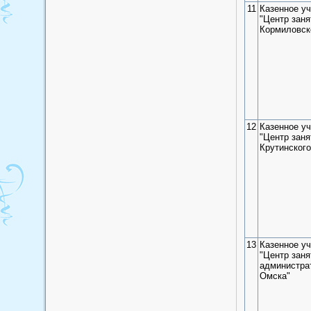
11
Казенное у
"Центр заня
Кормиловск
12
Казенное у
"Центр заня
Крутинского
13
Казенное у
"Центр заня
администрат
Омска"