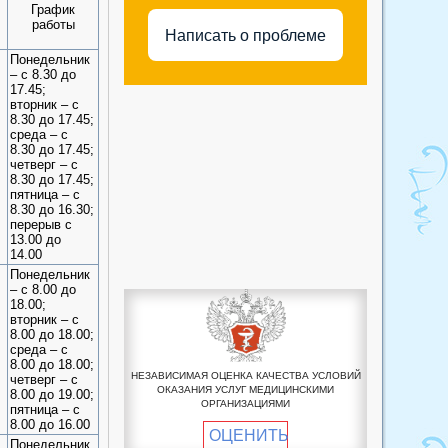
График
акушерский пункт
школа №3»
работы
Написать о проблеме
Кудряевский фельдшерско-
Медицинский кабинет
акушерский пункт
муниципального бюджетного
Понедельник
– с 8.30 до
образовательного учреждения
Ленинский фельдшерско-
17.45;
«Средняя образовательная
акушерский пункт
вторник – с
школа №4»
8.30 до 17.45;
Медвежинский фельдшерско-
среда – с
Медицинский кабинет
акушерский пункт
8.30 до 17.45;
предрейсового и
четверг – с
Мясниковский фельдшерско-
8.30 до 17.45;
послерейсового осмотра
акушерский пункт
пятница – с
водителей
8.30 до 16.30;
Николайпольский
перерыв с
Медицинский кабинет
фельдшерско-акушерский
13.00 до
бюджетного
14.00
пункт
профессионального
Понедельник
Новодонский фельдшерско-
образовательного учреждения
– с 8.00 до
акушерский пункт
18.00;
Омской области
вторник – с
Новолосевский фельдшерско-
«Исилькульский
8.00 до 18.00;
акушерский пункт
профессионально
среда – с
8.00 до 18.00;
-педагогический колледж»
Ночкинский фельдшерско-
НЕЗАВИСИМАЯ ОЦЕНКА КАЧЕСТВА УСЛОВИЙ
четверг – с
ОКАЗАНИЯ УСЛУГ МЕДИЦИНСКИМИ
акушерский пункт
8.00 до 19.00;
ОРГАНИЗАЦИЯМИ
пятница – с
Первотаровский
8.00 до 16.00
ОЦЕНИТЬ
фельдшерско-акушерский
Понедельник