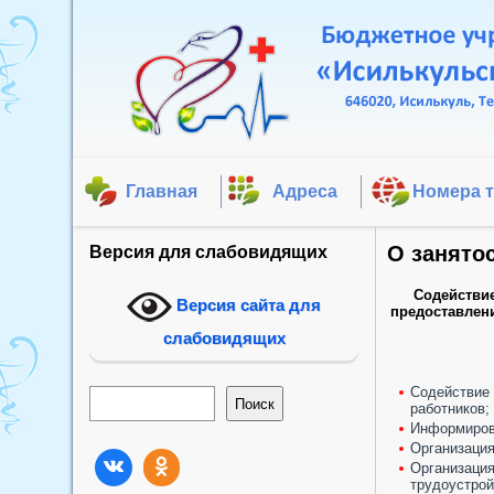
Главная
Адреса
Номера 
О занято
Версия для слабовидящих
Содействие
Версия сайта для
предоставлени
слабовидящих
Содействие 
Поиск
Поиск
работников;
Информирова
Организация
Организация
трудоустрой