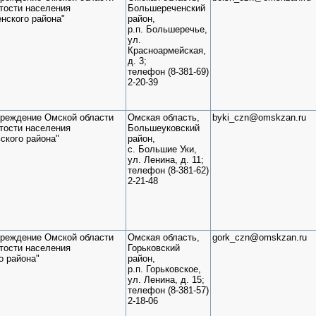
тости населения
Большереченский
нского района"
район,
р.п. Большеречье,
ул.
Красноармейская,
д. 3;
телефон (8-381-69)
2-20-39
чреждение Омской области
Омская область,
byki_czn@omskzan.ru
тости населения
Большеуковский
ского района"
район,
с. Большие Уки,
ул. Ленина, д. 11;
телефон (8-381-62)
2-21-48
чреждение Омской области
Омская область,
gork_czn@omskzan.ru
тости населения
Горьковский
о района"
район,
р.п. Горьковское,
ул. Ленина, д. 15;
телефон (8-381-57)
2-18-06