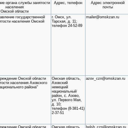
ие органа службы занятости
Адрес, телефон
Адрес электронной
населения
почты
Омской области
равление государственной
г. Омск, ул.
mailer@omskzan.ru
ятости населения Омской
Тарская, д. 11;
телефон 24-52-89
чреждение Омской области
Омская область,
azov_czn@omskzan.ru
тости населения Азовского
Азовский
ационального района"
немецкий
национальный
район, с. Азово,
ул. Первого Мая,
д. 10;
телефон (8-381-41)
2-37-51
чреждение Омской области
Омская область,
bolsh_czn@omskzan.ru