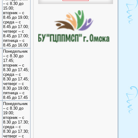
пункт
– с 8.30 до
15.00;
Пучковский фельдшерско-
вторник – с
акушерский пункт
8.45 до 19.00;
среда – с
Рославский фельдшерско-
8.45 до 17.00;
акушерский пункт
четверг – с
8.45 до 17.00;
Улендыкульский
пятница – с
фельдшерско-акушерский
8.45 до 16.00
пункт
Понедельник
– с 8.30 до
Хуторский фельдшерско-
17.45;
акушерский пункт
вторник – с
8.30 до 17.45;
Южный фельдшерско-
среда – с
акушерский пункт
8.30 до 17.45;
четверг – с
8.30 до 19.00;
пятница – с
8.45 до 17.45
Понедельник
– с 8.30 до
19.00;
вторник – с
8.30 до 17.30;
среда – с
8.30 до 17.30;
четверг – с