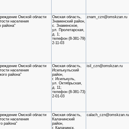
чреждение Омской области
Омская область,
znam_czn@omskzan.ru
тости населения
Знаменский район,
о района"
с. Знаменское,
ул. Пролетарская,
д. 1;
телефон (8-381-79)
2-11-03
чреждение Омской области
Омская область,
isil_czn@omskzan.ru
тости населения
Исилькульский
кого района"
район,
г. Исилькуль,
ул. Октябрьская,
д. 11;
телефон (8-381-73)
2-01-03
чреждение Омской области
Омская область,
calach_czn@omskzan.ru
тости населения
Калачинский
о района"
район,
г. Калачинск,