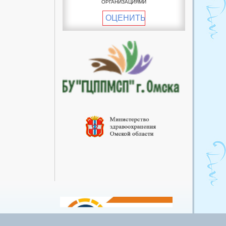
ОРГАНИЗАЦИЯМИ
пункт
ОЦЕНИТЬ
Пучковский фельдшерско-
акушерский пункт
Рославский фельдшерско-
акушерский пункт
Улендыкульский
фельдшерско-акушерский
пункт
Хуторский фельдшерско-
акушерский пункт
Южный фельдшерско-
акушерский пункт