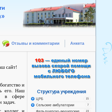
Отзывы и комментарии
Анкета
аш сайт!
 богатство и
ь его. Наш
Структура учреждения
е в сфере
ЦРБ
15
 задач.
Сельские амбулатории
Администрация
7
т коллег и
Фельдшерско-акушерские
Акушерско-гинекологическое
Баррикадская врачебная
23