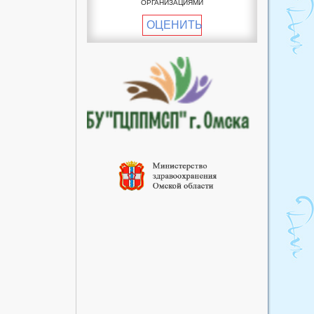
ОРГАНИЗАЦИЯМИ
пункт
ОЦЕНИТЬ
Пучковский фельдшерско-
акушерский пункт
Рославский фельдшерско-
акушерский пункт
Улендыкульский
фельдшерско-акушерский
пункт
Хуторский фельдшерско-
акушерский пункт
Южный фельдшерско-
акушерский пункт