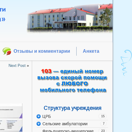
Отзывы и комментарии
Анкета
Next Post
»
Структура учреждения
ЦРБ
15
Сельские амбулатории
Администрация
7
Фельдшерско-акушерские
Акушерско-гинекологическое
Баррикадская врачебная
23