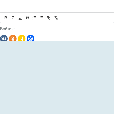
Войти с
Комментариев: 0
Сначала
новые
Пока еще не было комментариев
Добавить AnyComment на свой сайт