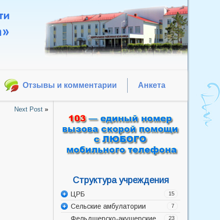
Отзывы и комментарии
Анкета
Next Post
»
Структура учреждения
ЦРБ
15
Сельские амбулатории
Администрация
7
Фельдшерско-акушерские
Акушерско-гинекологическое
Баррикадская врачебная
23