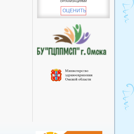
ОРГАНИЗАЦИЯМИ
пункт
ОЦЕНИТЬ
Пучковский фельдшерско-
акушерский пункт
Рославский фельдшерско-
акушерский пункт
Улендыкульский
фельдшерско-акушерский
пункт
Хуторский фельдшерско-
акушерский пункт
Южный фельдшерско-
акушерский пункт