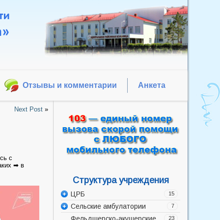
Отзывы и комментарии
Анкета
Next Post
»
сь с
аких ➡ в
Структура учреждения
ЦРБ
15
Сельские амбулатории
Администрация
7
Фельдшерско-акушерские
Акушерско-гинекологическое
Баррикадская врачебная
23