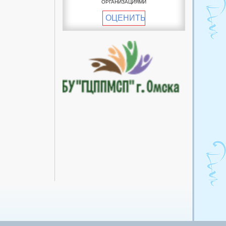
ОРГАНИЗАЦИЯМИ
пункт
ОЦЕНИТЬ
Пучковский фельдшерско-
акушерский пункт
Рославский фельдшерско-
акушерский пункт
Улендыкульский
фельдшерско-акушерский
пункт
Хуторский фельдшерско-
акушерский пункт
Южный фельдшерско-
акушерский пункт