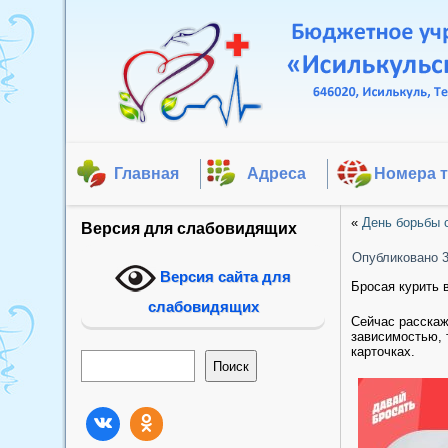
Главная
Адреса
Номера 
«
День борьбы 
Версия для слабовидящих
Опубликовано
Версия сайта для
Бросая курить в
слабовидящих
Сейчас расскаж
зависимостью, 
карточках.
Поиск
Поиск