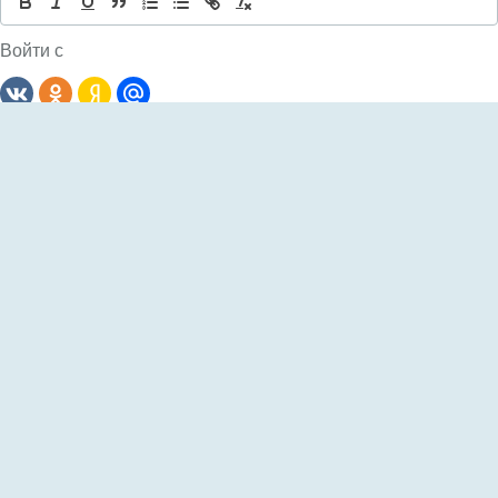
Войти с
Комментариев: 0
Сначала
новые
Пока еще не было комментариев
Добавить AnyComment на свой сайт