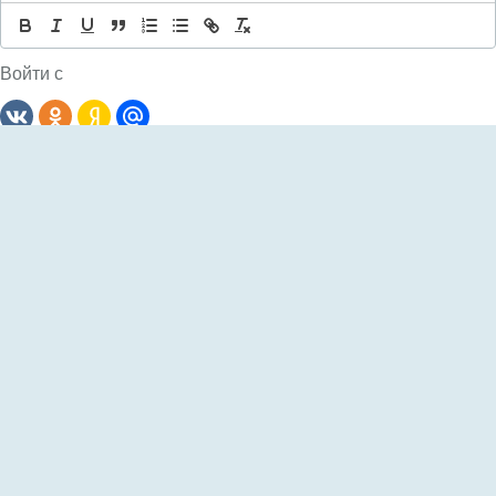
Войти с
Комментариев: 0
Сначала
новые
Пока еще не было комментариев
Добавить AnyComment на свой сайт