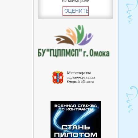
ОРГАНИЗАЦИЯМИ
пункт
ОЦЕНИТЬ
Пучковский фельдшерско-
акушерский пункт
Рославский фельдшерско-
акушерский пункт
Улендыкульский
фельдшерско-акушерский
пункт
Хуторский фельдшерско-
акушерский пункт
Южный фельдшерско-
акушерский пункт