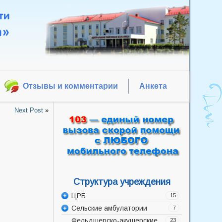
Отзывы и комментарии
Анкета
Next Post
»
Структура учреждения
ЦРБ
15
Сельские амбулатории
Администрация
7
Фельдшерско-акушерские
Акушерско-гинекологическое
Баррикадская врачебная
23