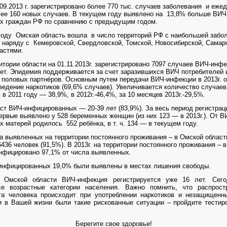
.09.2013 г. зарегистрировано более 770 тыс. случаев заболевания и еже
ее 160 новых случаев. В текущем году выявлено на 13,8% больше ВИЧ
х граждан РФ по сравнению с предыдущим годом.
Омская область вошла в число территорий РФ с наибольшей забо
наряду с Кемеровской, Свердловской, Томской, Новосибирской, Самарс
астями.
 области на 01.11.2013г. зарегистрировано 7097 случаев ВИЧ-инфек
лет. Эпидемия поддерживается за счет заразившихся ВИЧ потребителей
х половых партнёров. Основным путем передачи ВИЧ-инфекции в 2013г. 
ведение наркотиков (69,6% случаев). Увеличивается количество случае
в 2011 году — 38,9%, в 2012г.-46,4%, за 10 месяцев 2013г.-29,5%.
ст ВИЧ-инфицированных — 20-39 лет (83,9%). За весь период регистрац
ервые выявлено у 528 беременных женщин (из них 123 — в 2013г.). От В
 матерей родилось 552 ребёнка, в т. ч. 134 — в текущем году.
а выявленных на территории постоянного проживания – в Омской област
436 человек (91,5%). В 2013г. на территории постоянного проживания – 
нфицировано 97,1% от числа выявленных.
 инфицированных 19,0% были выявлены в местах лишения свободы.
и Омской области ВИЧ-инфекция регистрируется уже 16 лет. Сег
е возрастные категории населения. Важно помнить, что распрост
а человека происходит при употреблении наркотиков и незащищенн
и в Вашей жизни были такие рискованные ситуации – пройдите тестир
Берегите свое здоровье!