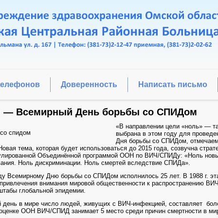
телефонов
Доверенность
Написать письмо
я — Всемирный День борьбы со СПИДом
«В направлении цели «ноль» — т
выбрана в этом году для проведе
Дня борьбы со СПИДом, отмечаем
 тема, которая будет использоваться до 2015 года, созвучна страте
улированной Объединённой программой ООН по ВИЧ/СПИДу: «Ноль нов
ания. Ноль дискриминации. Ноль смертей вследствие СПИДа».
семирному Дню борьбы со СПИДом исполнилось 25 лет. В 1988 г. эт
привлечения внимания мировой общественности к распространению ВИ
штабы глобальной эпидемии.
 день в мире число людей, живущих с ВИЧ-инфекцией, составляет бол
оценке ООН ВИЧ/СПИД занимает 5 место среди причин смертности в ми