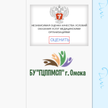
пункт
Пучковский фельдшерско-
акушерский пункт
Рославский фельдшерско-
акушерский пункт
НЕЗАВИСИМАЯ ОЦЕНКА КАЧЕСТВА УСЛОВИЙ
ОКАЗАНИЯ УСЛУГ МЕДИЦИНСКИМИ
Улендыкульский
ОРГАНИЗАЦИЯМИ
фельдшерско-акушерский
ОЦЕНИТЬ
пункт
Хуторский фельдшерско-
акушерский пункт
Южный фельдшерско-
акушерский пункт