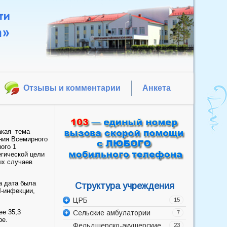
Отзывы и комментарии
Анкета
акая тема
ния Всемирного
ого 1
гической цели
ых случаев
а дата была
Структура учреждения
Ч-инфекции,
ЦРБ
15
ее 35,3
Сельские амбулатории
Администрация
7
ре.
Фельдшерско-акушерские
Акушерско-гинекологическое
Баррикадская врачебная
23