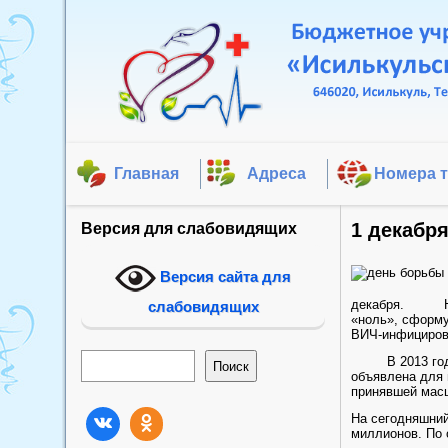
Главная
Адреса
Номера 
1 декабр
Версия для слабовидящих
Версия сайта для
декабря. Новая
слабовидящих
«ноль», сформ
ВИЧ-инфициров
Поиск
В 2013 году В
Поиск
объявлена для 
принявшей мас
На сегодняшний
миллионов. По 