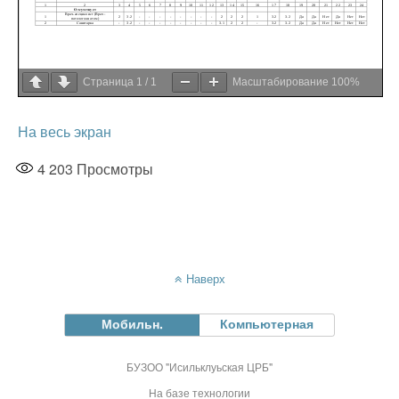
Страница
1
/
1
Масштабирование
100%
На весь экран
4 203
Просмотры
Наверх
Мобильн.
Компьютерная
БУЗОО "Исильклуьская ЦРБ"
На базе технологии