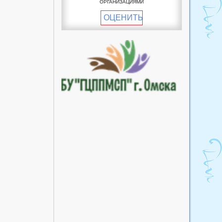
ОРГАНИЗАЦИЯМИ
пункт
ОЦЕНИТЬ
Пучковский фельдшерско-
акушерский пункт
Рославский фельдшерско-
акушерский пункт
Улендыкульский
фельдшерско-акушерский
пункт
Хуторский фельдшерско-
акушерский пункт
Южный фельдшерско-
акушерский пункт