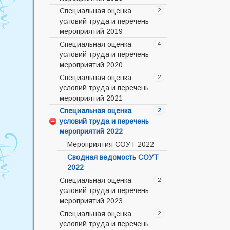
"Детский травматизм в летний
период"
Специальная оценка
Перечень мероприятий 2018
2
условий труда и перечень
соут
Энтеровирус
мероприятий 2019
Сводная ведомость 1 СОУТ
Памятка для родителей
Специальная оценка
2018
Перечень мероприятий 2019
4
Информации для родителей
условий труда и перечень
Сводная ведомость 2 СОУТ
Сводная ведомость 2019
недоношенных детей или
мероприятий 2020
2018
детей с ретинопатией
Специальная оценка
Перечень мероприятий 2020
2
недоношенных
Сводная ведомость 3 СОУТ
условий труда и перечень
2018
Сводная ведомость 2020
Меры социальной поддержки
мероприятий 2021
беременных женщин
Перечень рабочих мест
Специальная оценка
Мероприятия СОУТ 2021
2
2020г 19р.м.
ГУ- Омское региональное
условий труда и перечень
Сводная ведомость СОУТ
отделение Фонда
Перечень мероприятий
мероприятий 2022
2021
социального страхования
2020г 19р.м
Мероприятия СОУТ 2022
Российской Федерации
Cводная ведомость СОУТ
О РОДОВОМ СЕРТИФИКАТЕ
2022
Центр здоровья детей БУЗОО
Специальная оценка
2
«ОДКБ»
условий труда и перечень
Программа родовых
мероприятий 2023
сертификатов
Специальная оценка
Мероприятия СОУТ 2023
2
Материнский капитал на
условий труда и перечень
Cводная ведомость СОУТ
нужды ребенка-инвалида