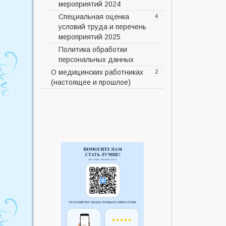
мероприятий 2024
2023
Специальная оценка
План мероприятий по
4
условий труда и перечень
улучшению условий труда
мероприятий 2025
СОУТ 2024г
Политика обработки
Сводная ведомость рабочих
Перечень мероприятий 1 р.м
персональных данных
мест СОУТ 2024г
Перечень мероприятий 30
О медицинских работниках
р.м
2
(настоящее и прошлое)
Сводная ведомость 1 р.м
История
2
Сводная ведомость 30 р.м
История ЦРБ
Фотогалерея