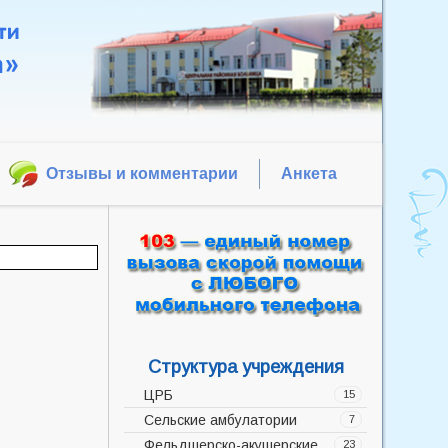
Отзывы и комментарии
Анкета
Структура учреждения
ЦРБ
15
Сельские амбулатории
Администрация
7
Фельдшерско-акушерские
Акушерско-гинекологическое
Баррикадская врачебная
23