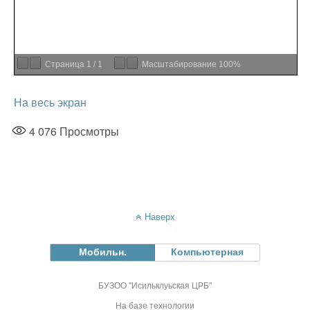
Страница
1
/
1
Масштабирование
100%
На весь экран
4 076
Просмотры
Наверх
Мобильн.
Компьютерная
БУЗОО "Исильклуьская ЦРБ"
На базе технологии