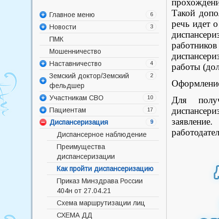
прохожден
Такой допо
Главное меню
6
речь идет о
Новости
Администрация
3
диспансери
ПМК
Контакты
Новости
работников
Мошенничество
Номера телефонов
Объявления
диспансер
Наставничество
Написать письмо в “БУЗОО
Погода в Исилькуле
4
работы (дол
Исилькульская ЦРБ”
Земский доктор/Земский
424-фз от 17.11.2025
2
Оформлени
фельдшер
Отзывы и комментарии
167н Постановление
Участникам СВО
Оценка качества оказания
наставничество
Постановление №1640 от
10
Для полу
услуг медицинскими
26.12.2017
диспансери
Пациентам
166Н от 05.03.2026г. перечень
Указ Президента РФ о
17
организациями
специальностей
Постановление №104-п от
базовых мерах поддержки лиц
заявление
Диспансеризация
Приказ Минздрава РФ от
9
25.04.2018
СВО
работодател
Информация о лицах,
27.03.2024 N 143Н
Диспансерное наблюдение
определенных наставниками
Указ Губернатора ОО от
Центр здоровья
Преимущества
17.03.2026г. № 42
Памятка по вопросам
диспансеризации
Письмо Министерства труда и
бесплатной юридической
Как пройти диспансеризацию
социальной защиты РФ
помощи
Приказ Минздрава России
О региональных и
Всемирный день безопасности
404н от 27.04.21
муниципальных льготах
пациентов
Схема маршрутизации лиц
Детям ветеранов (участников)
Распоряжение МЗОО Об
СХЕМА ДД
СВО