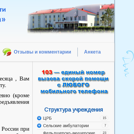
Отзывы и комментарии
Анкета
есяца , Вам
ту.
евно (кроме
едъявления
Структура учреждения
ЦРБ
15
Сельские амбулатории
Администрация
7
в России при
Фельдшерско-акушерские
Акушерско-гинекологическое
Баррикадская врачебная
23