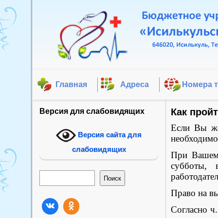
Главная
Адреса
Номера 
Как прой
Версия для слабовидящих
Если Вы же
Версия сайта для
необходимо
слабовидящих
При Вашем 
субботы, 
Поиск
работодате
Поиск
Право на в
Согласно ч.