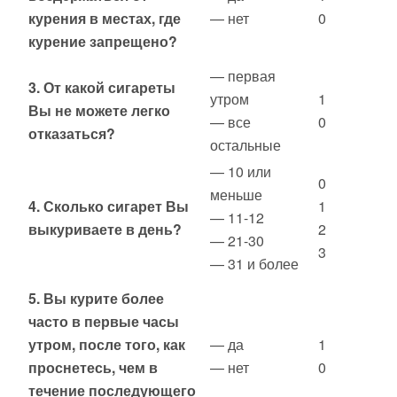
курения в местах, где
— нет
0
курение запрещено?
— первая
3. От какой сигареты
утром
1
Вы не можете легко
— все
0
отказаться?
остальные
— 10 или
0
меньше
4. Сколько сигарет Вы
1
— 11-12
выкуриваете в день?
2
— 21-30
3
— 31 и более
5. Вы курите более
часто в первые часы
утром, после того, как
— да
1
проснетесь, чем в
— нет
0
течение последующего